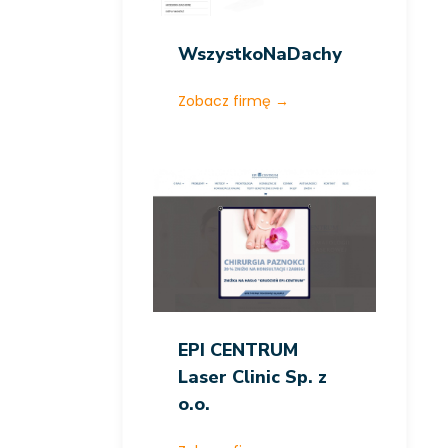
WszystkoNaDachy
Zobacz firmę
→
EPI CENTRUM
Laser Clinic Sp. z
o.o.