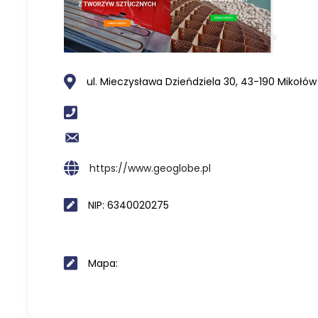
ul. Mieczysława Dzieńdziela 30, 43-190 Mikołów
https://www.geoglobe.pl
NIP: 6340020275
Mapa: