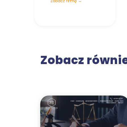
Zobacz firmę
→
Zobacz równi