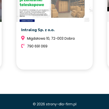
Intralog Sp. z o.o.
Migdałowa 10, 72-003 Dobra
790 691 069
© 2026 strony-dla-firm.pl